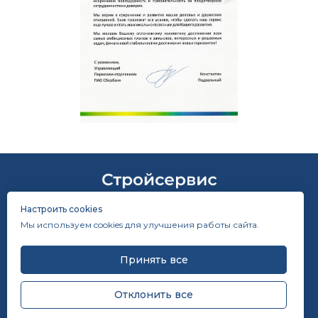
Настроить cookies
Участник проекта
Мы используем cookies для улучшения работы сайта.
«Производительность
труда»
info@stroisservis.ru
Принять все
8 (800)
300-5827
+7 (34256) 5-13-13
Отклонить все
Пермский край, г.Чусовой